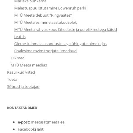
Mai läks puhkama
Mälestuspuu istutamine Löwenruh parki
MTÜ Meeta debüüt “Ringvaates”
MTÜ Meeta esimene aastakoosolek
MTÜ Meeta rahvas koos lähedaste ja pereliikmetega käisid
teatris
Oleme tulumaksusoodustusega ühingute nimekirjas
Osalesime ravimitootjate ümarlaual
Liikmed
MTÜ Meeta meedias
Kasulikud viited
Toeta
Sõbrad ja toetajad
KONTAKTANDMED
e-post:
meeta(ät)meeta.ee
Facebook
i leht