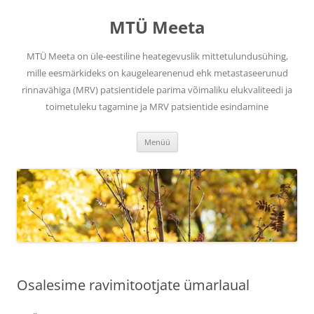
Liigu
sisu
MTÜ Meeta
juurde
MTÜ Meeta on üle-eestiline heategevuslik mittetulundusühing,
mille eesmärkideks on kaugelearenenud ehk metastaseerunud
rinnavähiga (MRV) patsientidele parima võimaliku elukvaliteedi ja
toimetuleku tagamine ja MRV patsientide esindamine
Menüü
Osalesime ravimitootjate ümarlaual