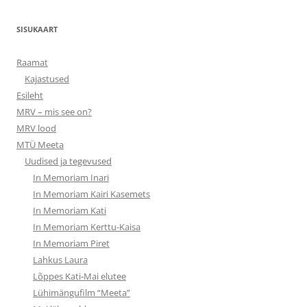
SISUKAART
Raamat
Kajastused
Esileht
MRV – mis see on?
MRV lood
MTÜ Meeta
Uudised ja tegevused
In Memoriam Inari
In Memoriam Kairi Kasemets
In Memoriam Kati
In Memoriam Kerttu-Kaisa
In Memoriam Piret
Lahkus Laura
Lõppes Kati-Mai elutee
Lühimängufilm “Meeta”