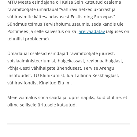
MTÜ Meeta esindajana oli Kaisa Sein kutsutud osalema
ravimitootjate ümarlaual “Vähiravi hetkeolukorrast ja
vähiravimite kättesaadavusest Eestis ning Euroopas”.
Sündmus toimus Tervishoiumuuseumis, seda kandis üle
Postimees ja selle salvestus on ka
järelvaadatav
(alguses on
tehnilisi probleeme).
Ümarlaual osalesid esindajad ravimitootjate juurest,
sotsiaalministeeriumist, haigekassast, regionaalhaiglast,
Põhja-Eesti Vähihaigete ühendusest, Tervise Arengu
Instituudist, TÜ Kliinikumist, Ida-Tallinna Keskhaiglast,
vähiravifondist Kingitud Elu jm.
Meie võimalus sõna saada jäi üpris napiks, kuid oluline, et
olime sellisele üritusele kutsutud.