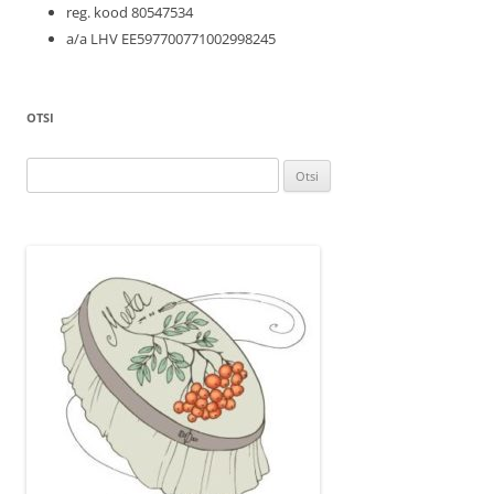
reg. kood 80547534
a/a LHV EE597700771002998245
OTSI
Otsi: